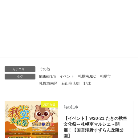
2025-07-28
【イベント】第41回石山夏まつりが開催されました（7/26）
2025-07-28
【イベント】第41回石山夏まつりが開催されます（7/26）
2025-07-10
その他
カテゴリー
Instagram
イベント
札幌南JBC
札幌市
タグ
札幌市南区
石山商店街
野球
お知らせ
前の記事
【イベント】9/20-21 たきの秋空
文化祭～札幌南マルシェ～開
催！【国営滝野すずらん丘陵公
園】