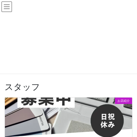
コ
ナ
石山商店街のInstagram始めました！是非遊びに来てください！
ン
ビ
フォローいただけたら喜びます★
テ
ゲ
Instagramへ行く
ン
ー
ツ
シ
に
ョ
移
ン
動
に
記事一覧
移
動
HOME
記事一覧
スタッフ
スタッフ
お店紹介