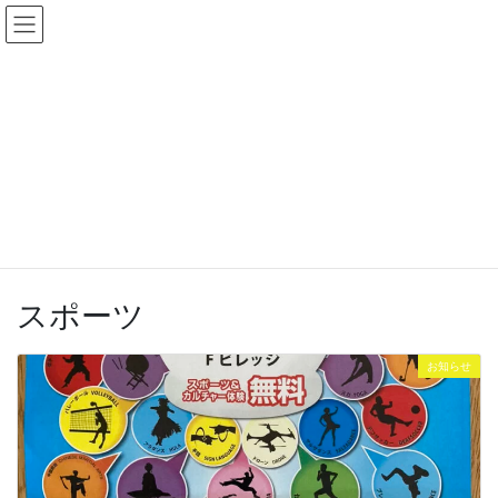
コ
ナ
石山商店街のInstagram始めました！是非遊びに来てください！
ン
ビ
フォローいただけたら喜びます★
テ
ゲ
Instagramへ行く
ン
ー
ツ
シ
に
ョ
移
ン
動
に
記事一覧
移
動
HOME
記事一覧
スポーツ
スポーツ
お知らせ