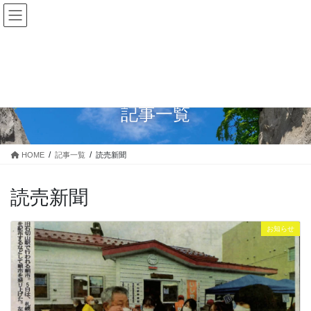
コ
ナ
石山商店街のInstagram始めました！是非遊びに来てください！
ン
ビ
フォローいただけたら喜びます★
テ
ゲ
Instagramへ行く
ン
ー
ツ
シ
に
ョ
移
ン
動
に
記事一覧
移
動
HOME
記事一覧
読売新聞
読売新聞
お知らせ