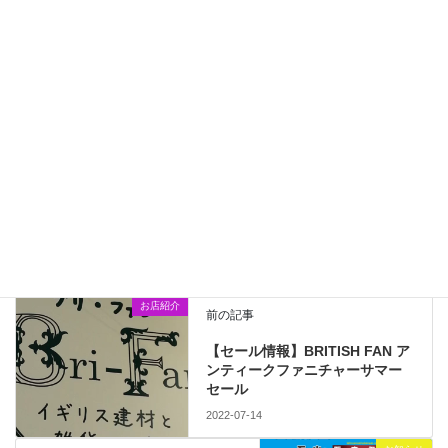
【イベント】石山七夕祭り（8/6～8/7）開催します！
2025-07-28
【イベント】第41回石山夏まつりが開催されました（7/26）
2025-07-28
お店紹介
、
お知らせ
カテゴリー
Instagram
手打ちそば
札幌市
札幌市南区
石切山
タグ
石山商店街
蕎麦
お店紹介
前の記事
【セール情報】BRITISH FAN ア
ンティークファニチャーサマー
セール
2022-07-14