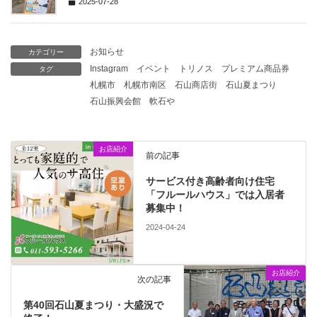
2025-07-28
お知らせ
カテゴリー
Instagram
イベント
トリノス
プレミアム商品券
タグ
札幌市
札幌市南区
石山商店街
石山夏まつり
石山振興会館
軟石や
お店紹介
前の記事
サービス付き高齢者向け住宅
「フルールハウス」では入居者
募集中！
2024-04-24
お店紹介
次の記事
第40回石山夏まつり・大盛況で