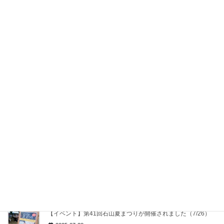
【開催報告】北海道日本ファイターズ・奈良間大己選手 交流
会 in 石山ひろば
2025-12-13
「札幌南JBC」が明治神宮球場で行われる全国大会に出場決
定！
2025-10-28
【イベント】9/20-21 たきの秋空文化祭～札幌南マルシェ～開
催！【国営滝野すずらん丘陵公園】
2025-09-14
【BS朝日】石山商店街七夕まつり放送されます【暦に願う
8/31】
2025-08-28
【イベント】石山七夕祭り（8/6～8/7）開催します！
2025-07-28
【イベント】第41回石山夏まつりが開催されました（7/26）