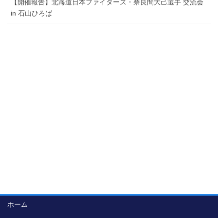
【開催報告】北海道日本ファイターズ・奈良間大己選手 交流会
in 石山ひろば
ホーム