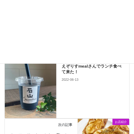
お店紹介
カテゴリー
Instagram
noodles
ramen
しお
しょうゆ
タグ
らーめん
ラーメン
味噌
田中商店
石山商店街
お店紹介
前の記事
えぞりすmealさんでランチ食べ
て来た！
2022-06-13
お店紹介
次の記事