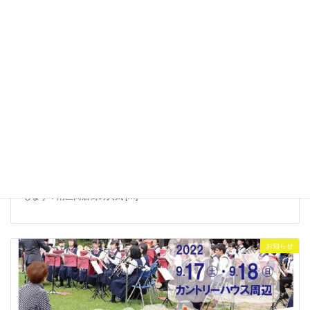
【イベント】9/20-21 たきの秋空文化祭～札幌南マルシェ～
開催！【国営滝野すずらん丘陵公園】
2025-09-14
たきのにまた秋と音楽がやってくる！
たきの秋空文化祭 ～札幌南マ
ルシェ～ 開催のお知らせ
コスモスが見頃を迎える国営滝野すずらん
丘陵公園で、今年も「たきの秋空文化祭 ～札幌南マルシェ～」を開催
します！南区商店街の人気 […]
お知らせ