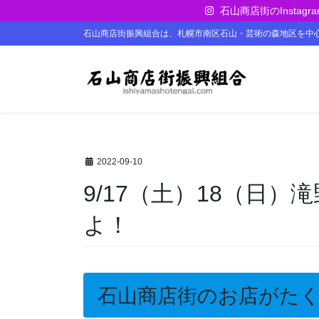
コ
ナ
石山商店街のInst
ン
ビ
石山商店街振興組合は、札幌市南区石山・芸術の森地区を中
テ
ゲ
ン
ー
ツ
シ
に
ョ
移
ン
動
に
移
動
2022-09-10
9/17（土）18（日
よ！
石山商店街のお店がた