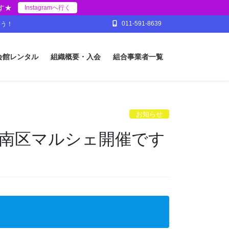
す★
Instagramへ行く
011-591-8639
ょう！
会館レンタル
組織概要・入会
組合事業者一覧
お知らせ
＆南区マルシェ開催です