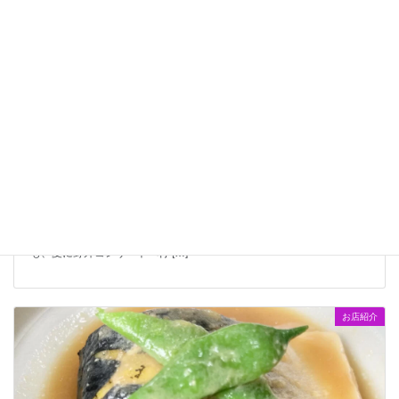
9/17（土）18（日）滝野公園で滝野秋空コンサート＆南区マ
ルシェ開催ですよ！
2022-09-10
石山商店街のお店がたくさん出店します！ 2022年9月17日（土）18日
（日）札幌市南区のずーと奥の方、芸術の森方面を抜けて更に奥～に
国営滝野すずらん丘陵公園がございます！冬にスキーしに行った方
も、夏に野外コンサートへ行 […]
お店紹介