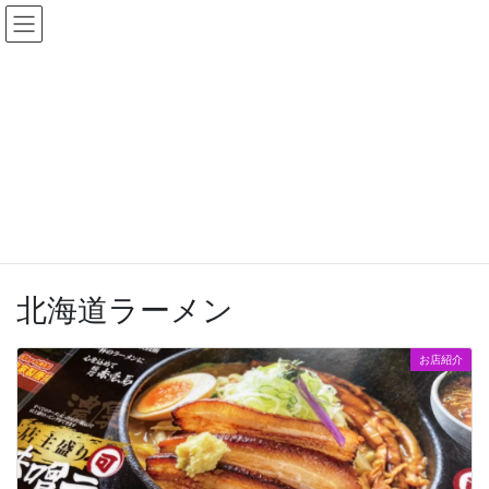
コ
ナ
石山商店街のInstagram始めました！是非遊びに来てください！
ン
ビ
フォローいただけたら喜びます★
テ
ゲ
Instagramへ行く
ン
ー
ツ
シ
に
ョ
移
ン
動
に
記事一覧
移
動
HOME
記事一覧
北海道ラーメン
北海道ラーメン
お店紹介