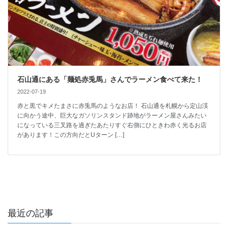
石山通にある「麺処赤兎馬」さんでラーメン食べて来た！
2022-07-19
赤と黒でキメたまさに赤兎馬のようなお店！ 石山通を札幌から定山渓
に向かう途中、巨大なガソリンスタンド跡地がラーメン屋さんみたい
になっている三叉路を過ぎたあたりすぐ右側にひときわ赤く光るお店
があります！この方向だとUターン […]
最近の記事