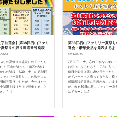
数字抽選会】第38回石山ファミ
第38回石山ファミリー夏祭り
ー夏祭りの残り当選番号発表
選会・豪華景品を発表するよ
-08-02
2022-07-20
ぶりの夏祭り大盛況に終了いたし
7月30日（土）忘れられない年に
た！ 石山の皆さん！南区の皆様！
お祭りになるだろう… 7月に入っ
からの皆様！7/30（土）の第38回
連日北海道は蒸し暑い日だったり
ファミリー夏祭り、この数年コロ
がドバーーっと降ってきたり、様
開催見送りでしたが、今年はやっ
感情表現的天候に見舞われていま
少制限を設けた上で開催すること
が、来る30日の石山ファミリー夏
き、 […]
はドカーン […]