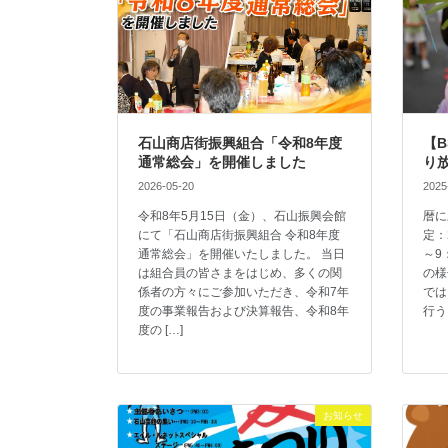
石山商店街振興組合「令和8年度
【
通常総会」を開催しました
り放
2026-05-20
2025
令和8年5月15日（金）、石山振興会館
暦に
にて「石山商店街振興組合 令和8年度
定：
通常総会」を開催いたしました。 当日
～9
は組合員の皆さまをはじめ、多くの関
の様
係者の方々にご参加いただき、令和7年
では
度の事業報告および決算報告、令和8年
行う
度の […]
お知らせ