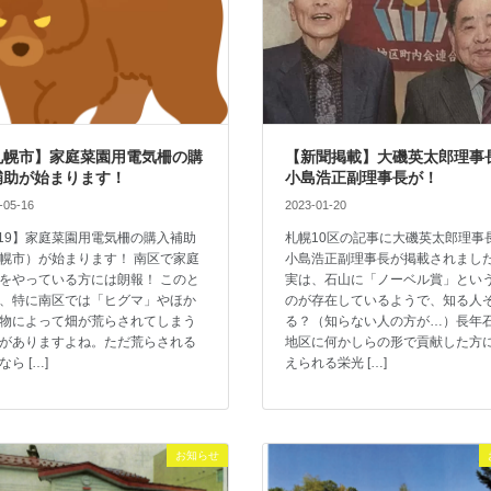
札幌市】家庭菜園用電気柵の購
【新聞掲載】大磯英太郎理事
補助が始まります！
小島浩正副理事長が！
-05-16
2023-01-20
/19】家庭菜園用電気柵の購入補助
札幌10区の記事に大磯英太郎理事
幌市）が始まります！ 南区で家庭
小島浩正副理事長が掲載されまし
をやっている方には朗報！ このと
実は、石山に「ノーベル賞」とい
、特に南区では「ヒグマ」やほか
のが存在しているようで、知る人
物によって畑が荒らされてしまう
る？（知らない人の方が…）長年
がありますよね。ただ荒らされる
地区に何かしらの形で貢献した方
なら […]
えられる栄光 […]
お知らせ