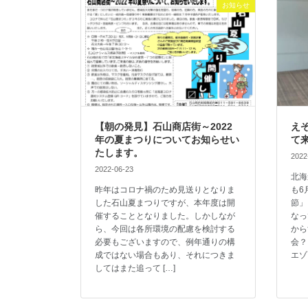
お知らせ
【朝の発見】石山商店街～2022
えぞ
年の夏まつりについてお知らせい
て
たします。
2022
2022-06-23
北海
昨年はコロナ禍のため見送りとなりま
も6
した石山夏まつりですが、本年度は開
節」
催することとなりました。しかしなが
なっ
ら、今回は各所環境の配慮を検討する
から
必要もございますので、例年通りの構
会？
成ではない場合もあり、それにつきま
エゾ
してはまた追って […]