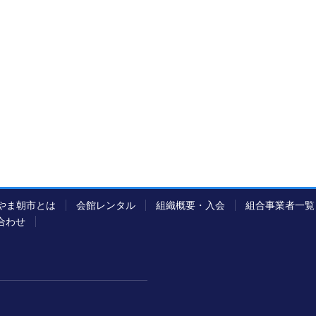
やま朝市とは
会館レンタル
組織概要・入会
組合事業者一覧
合わせ