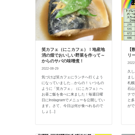
笑カフェ（にこカフェ）！地産地
【
消の畑でおいしい野菜を作って～
リ
からのサバの味噌煮！
2022
2022-08-29
久し
気づけば笑カフェにランチへ行くよう
まし
になっていました…からの！ いつもの
札幌
ように「笑カフェ」（にこカフェ）へ
石山
お昼ご飯を食べに来ました！毎週日曜
ナで
日にInstagramでメニューを公開してい
と多
ます。さて、今日は何が食べれるので
がで
しょ […]