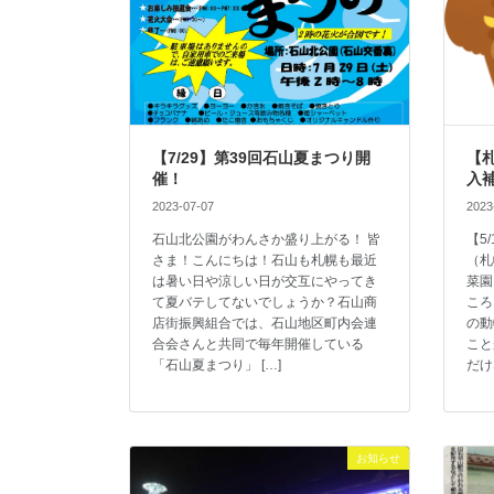
【7/29】第39回石山夏まつり開
【
催！
入
2023-07-07
2023
石山北公園がわんさか盛り上がる！ 皆
【5
さま！こんにちは！石山も札幌も最近
（札
は暑い日や涼しい日が交互にやってき
菜園
て夏バテしてないでしょうか？石山商
ころ
店街振興組合では、石山地区町内会連
の動
合会さんと共同で毎年開催している
こと
「石山夏まつり」 […]
だけ
お知らせ