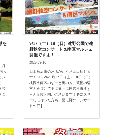
動を
9/17（土）18（日）滝野公園で滝
野秋空コンサート＆南区マルシェ
開催ですよ！
2022-09-10
ご紹
法人
石山商店街のお店がたくさん出店しま
よい
す！ 2022年9月17日（土）18日（日）
動に
札幌市南区のずーと奥の方、芸術の森
学校
方面を抜けて更に奥～に国営滝野すず
事に
らん丘陵公園がございます！冬にスキ
ーしに行った方も、夏に野外コンサー
トへ行 […]
お知らせ
お知らせ