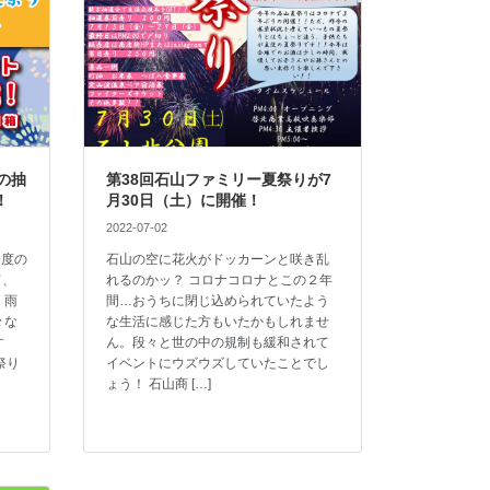
の抽
第38回石山ファミリー夏祭りが7
！
月30日（土）に開催！
2022-07-02
一度の
石山の空に花火がドッカーンと咲き乱
て、
れるのかッ？ コロナコロナとこの２年
、雨
間…おうちに閉じ込められていたよう
々な
な生活に感じた方もいたかもしれませ
す
ん。段々と世の中の規制も緩和されて
祭り
イベントにウズウズしていたことでし
ょう！ 石山商 […]