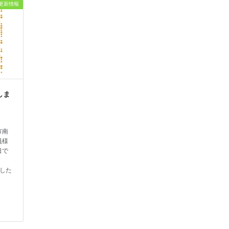
更新情報
しま
市南
員様
日で
じ
とした