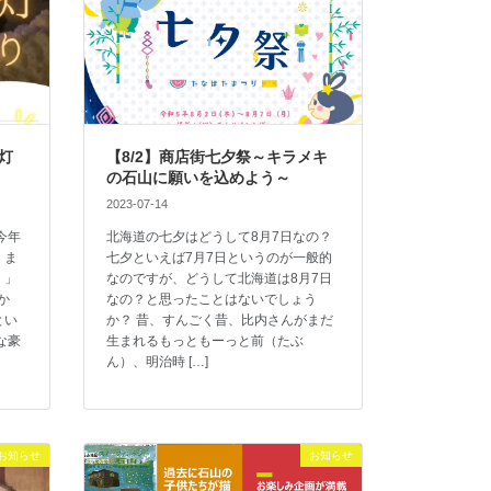
の灯
【8/2】商店街七夕祭～キラメキ
の石山に願いを込めよう～
2023-07-14
今年
北海道の七夕はどうして8月7日なの？
、ま
七夕といえば7月7日というのが一般的
。」
なのですが、どうして北海道は8月7日
か
なの？と思ったことはないでしょう
とい
か？ 昔、すんごく昔、比内さんがまだ
な豪
生まれるもっともーっと前（たぶ
ん）、明治時 […]
お知らせ
お知らせ