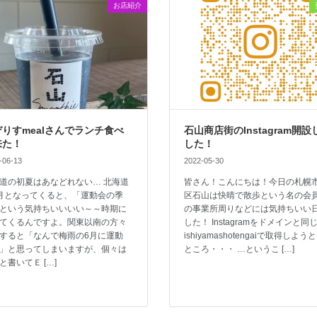
お店紹介
りすmealさんでランチ食べ
石山商店街のInstagram開設
来た！
した！
-06-13
2022-05-30
道の初夏はあなどれない… 北海道
皆さん！こんにちは！今日の札幌
月となってくると、「運動会の季
区石山は快晴で散歩という名の会
という気持ちいいいい～～時期に
の事業所周りなどには気持ちいい
てくるんですよ。関東以南の方々
した！ Instagramをドメインと同
すると「なんで梅雨の6月に運動
ishiyamashotengaiで取得しよう
」と思ってしまいますが、個々は
ところ・・・ …というこ […]
と書いてＥ […]