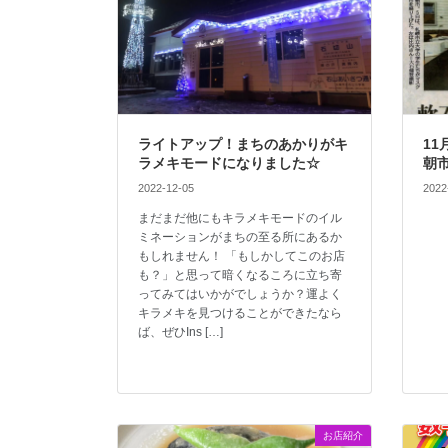
ライトアップ！まちのあかりがキ
11
ラメキモードになりました☆
朝
2022-12-05
2022
まだまだ他にもキラメキモードのイル
ミネーションがまちの至る所にあるか
もしれません！ 「もしかしてこのお店
も？」と思って暗くなるころに立ち寄
ってみてはいかがでしょうか？運よく
キラメキを見つけることができたなら
ば、ぜひIns […]
お店紹介