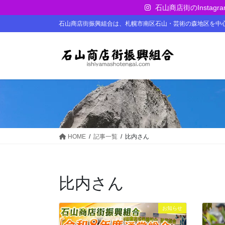
コ
ナ
石山商店街のInst
ン
ビ
石山商店街振興組合は、札幌市南区石山・芸術の森地区を中
テ
ゲ
ン
ー
ツ
シ
に
ョ
移
ン
動
に
移
動
HOME
記事一覧
比内さん
比内さん
お知らせ