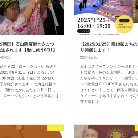
BS朝日】石山商店街七夕まつ
【2025/01/25】第18回まち
送されます【暦に願う8/31】
り開催します！
-08-28
2024-12-20
願う＃22 ローソクもらい 放送予
石山にスノーファンタジー現る？ 
2025年8月31日（日）よる8：54
も雪景色一色の石山地区。「ああ
：00 舞台は石山！先日の七夕祭り
た冬がやってきたか・・・除雪が
子が紹介されます！ 北海道札幌市
（※除雪はTOCHITATEさんにおま
、旧暦の七夕にあたる８月７日に
せ！）ということで、南区＝豪雪
「ローソクもらい」という風習 […]
うイメージはありますよね！ そん
雪の南 […]
お知らせ