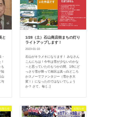
長と
1/28（土）石山商店街まちの灯り
ライトアップします！
2023-01-10
長・
石山がキラメキになります！ みなさん
た！
こんにちは！今年は雪が少ないのかな
うも
～と思っていたのもつかの間、1/9にど
ぞ知
っさり雪が降って南区は真っ白どころ
石山
かスノーでファンタジー（雪かき大
に与
変！）になったのではないでしょう
か？ さて、毎 […]
お知らせ
お知らせ